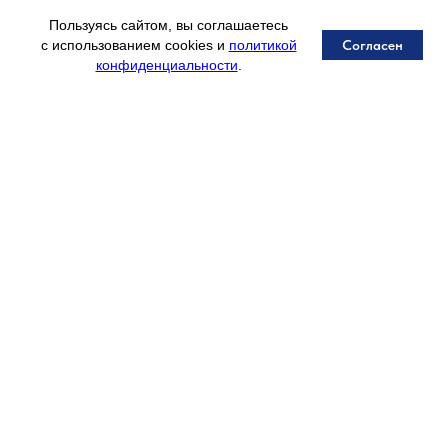
Пользуясь сайтом, вы соглашаетесь
Согласен
с использованием cookies и
политикой
конфиденциальности
.
Написать генеральному директору
©2026
Модный Город
Сеть гипермаркетов
секонд-хенд и новое